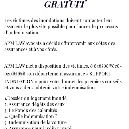
GRATUIT
Les victimes des inondations doivent contacter leur
assureur le plus vite possible pour lancer le processus
d’indemnisation.
APM LAW Avocats a décidé d’intervenir aux côtés des
assurances et à vos côtés.
APM LAW met à disposition des victimes, ð ð«ðšð­ð®ð¢ð­
ðžð¦ðžð§ð­ son département assurance « SUPPORT
INONDATION » pour vous donner les premiers conseils
et vous aider à obtenir votre indemnisation.
1.Dossier du logement inondé
2. Assurance dégâts des eaux
3. Le Fonds des calamités
4. Quelle indemnisation ?
5. Indemnisation de la voiture
6. Assurance pour jardin ravagé