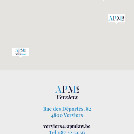
Verviers
Rue des Déportés, 82
4800 Verviers
verviers@apmlaw.be
Tel 087 22 54 36