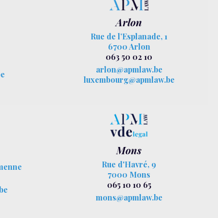
Arlon
Rue de l’Esplanade, 1
6700 Arlon
063 50 02 10
arlon@apmlaw.be
be
luxembourg@apmlaw.be
Mons
Rue d'Havré, 9
menne
7000 Mons
065 10 10 65
be
mons@apmlaw.be