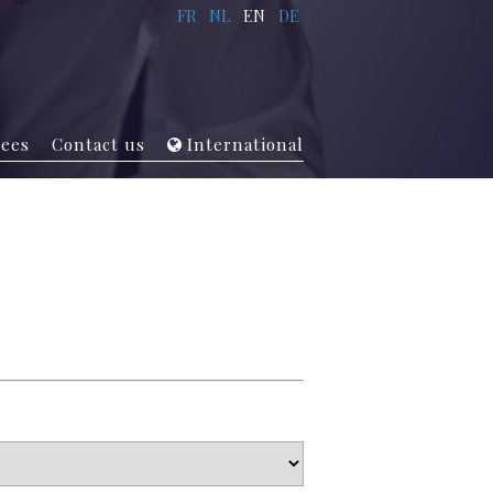
FR
NL
EN
DE
ees
Contact us
International