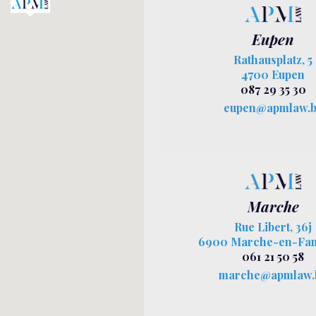
Eupen
Rathausplatz, 5
4700 Eupen
087 29 35 30
eupen@apmlaw.
Marche
Rue Libert, 36j
6900 Marche-en-Fa
061 21 50 58
marche@apmlaw.