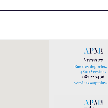
Verviers
Rue des déportés,
4800 Verviers
087 22 54 36
verviers@apmlaw