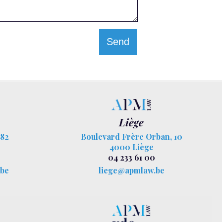
Liège
 82
Boulevard Frère Orban, 10
4000 Liège
04 233 61 00
.be
liege@apmlaw.be