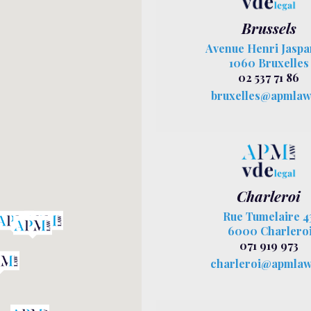
Brussels
Avenue Henri Jaspar
1060 Bruxelles
02 537 71 86
bruxelles@apmlaw
Charleroi
Rue Tumelaire 4
6000 Charlero
071 919 973
charleroi@apmlaw