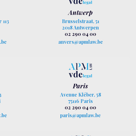
Antwerp
 113
Brusselstraat, 51
2018 Antwerpen
02 290 04 00
.be
anvers@apmlaw.be
Paris
3
Avenue Kléber, 58
i
75116 Paris
02 290 04 00
.be
paris@apmlaw.be