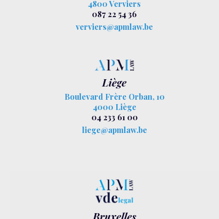
4800 Verviers
087 22 54 36
verviers@apmlaw.be
Liège
Boulevard Frère Orban, 10
4000 Liège
04 233 61 00
liege@apmlaw.be
Bruxelles