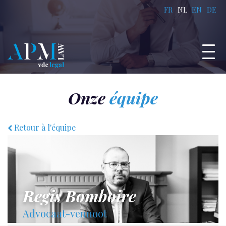
FR
NL
EN
DE
Onze
équipe
Retour à l'équipe
Regis Bomboire
Advocaat-vennoot