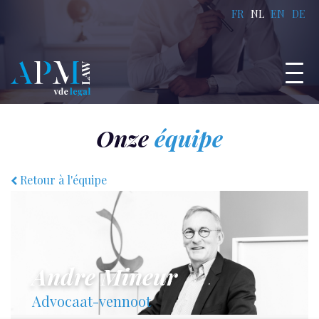
FR
NL
EN
DE
Onze
équipe
Retour à l'équipe
Andre Mineur
Advocaat-vennoot