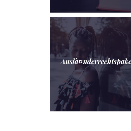
Auslà¤nderrechtspake