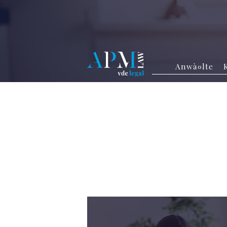
Anwà¤lte