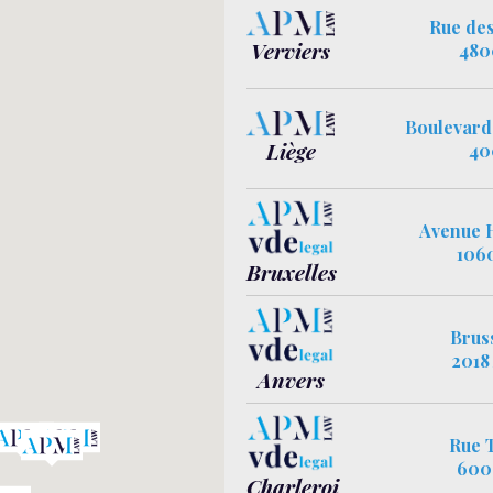
Rue des
Verviers
480
Boulevard
Liège
40
Avenue H
1060
Bruxelles
Bruss
2018
Anvers
Rue 
6000
Charleroi