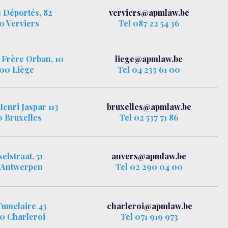
 Déportés, 82
verviers@apmlaw.be
0 Verviers
Tel 087 22 54 36
 Frère Orban, 10
liege@apmlaw.be
00 Liège
Tel 04 233 61 00
enri Jaspar 113
bruxelles@apmlaw.be
 Bruxelles
Tel 02 537 71 86
elstraat, 51
anvers@apmlaw.be
 Antwerpen
Tel 02 290 04 00
Tumelaire 43
charleroi@apmlaw.be
 Charleroi
Tel 071 919 973