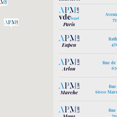
Avenu
75
Paris
Rath
Eupen
47
Rue de 
Arlon
67
Rue 
Marche
6600 Mar
Rue 
Mons
70