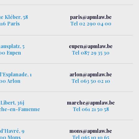
e Kléber, 58
paris@apmlaw.be
116 Paris
Tel 02 290 04 00
ausplatz, 5
eupen@apmlaw.be
00 Eupen
Tel 087 29 35 30
l’Esplanade, 1
arlon@apmlaw.be
00 Arlon
Tel 063 50 02 10
Libert, 36j
marche@apmlaw.be
che-en-Famenne
Tel 061 21 50 58
d'Havré, 9
mons@apmlaw.be
00 Mons
Tel 065 10 10 65