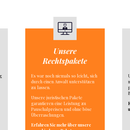
Unsere
Rechtspakete
ig
Es war noch niemals so leicht, sich
U
durch einen Anwalt unterstützen
m
zu lassen.
p
B
Unsere juristischen Pakete
garantieren eine Leistung zu
F
Pauschalpreisen und ohne böse
Überraschungen.
Erfahren Sie mehr über unsere