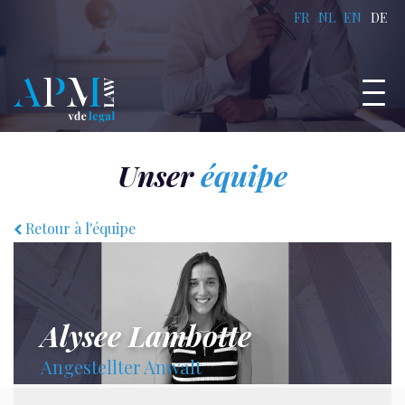
FR
NL
EN
DE
Unser
équipe
Retour à l'équipe
Alysee Lambotte
Angestellter Anwalt